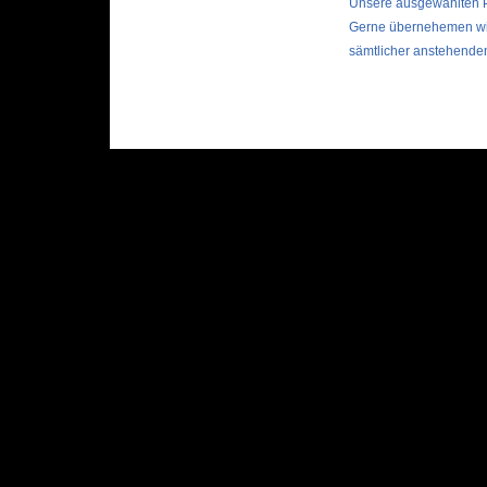
Unsere ausgewählten P
Gerne übernehemen wi
sämtlicher anstehenden 